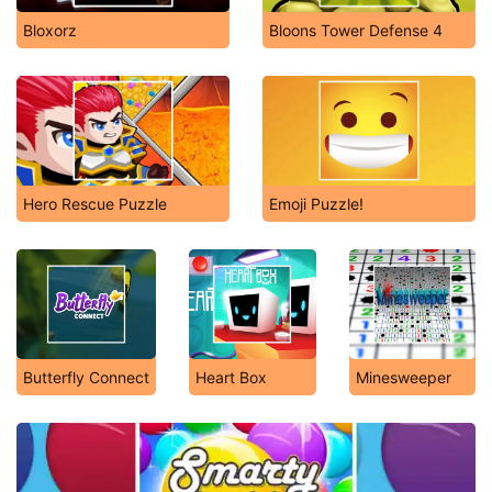
Bloxorz
Bloons Tower Defense 4
Hero Rescue Puzzle
Emoji Puzzle!
Butterfly Connect
Heart Box
Minesweeper