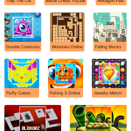
Trap The Cat
Battle Chess: Puzzle
Hexagon Pals
Doodle Creatures
Woodoku Online
Falling Blocks
Fluffy Cubes
Fishing 3 Online
Jewelry Match