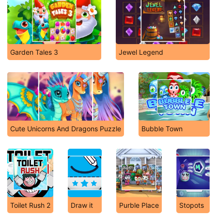
Garden Tales 3
Jewel Legend
Cute Unicorns And Dragons Puzzle
Bubble Town
Toilet Rush 2
Draw it
Purble Place
Stopots