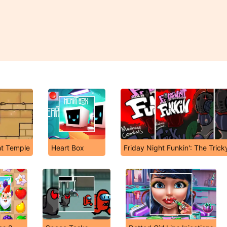
ht Temple
Heart Box
Friday Night Funkin': The Tric