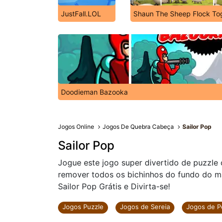
JustFall.LOL
Shaun The Sheep Flock To
Doodieman Bazooka
Jogos Online
Jogos De Quebra Cabeça
Sailor Pop
Sailor Pop
Jogue este jogo super divertido de puzzle 
remover todos os bichinhos do fundo do ma
Sailor Pop Grátis e Divirta-se!
Jogos Puzzle
Jogos de Sereia
Jogos de P