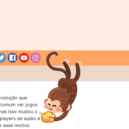
evolução que
a comum ver jogos
mas isso mudou o
layers de audio e
r esse motivo