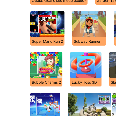
Obaid: Qual o seu medo oculto?
Garden Tal
Super Mario Run 2
Subway Runner
Bubble Charms 2
Lucky Toss 3D
Sl