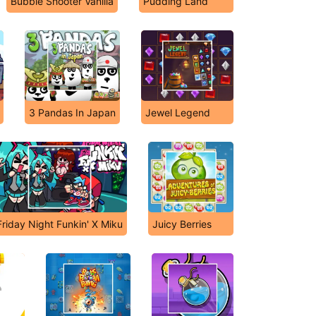
Bubble Shooter Vanilla
Pudding Land
3 Pandas In Japan
Jewel Legend
Friday Night Funkin' X Miku
Juicy Berries