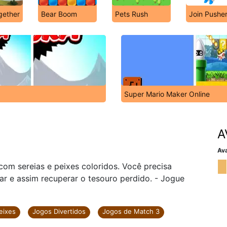
gether
Bear Boom
Pets Rush
Join Pushe
Super Mario Maker Online
A
Ava
com sereias e peixes coloridos. Você precisa
r e assim recuperar o tesouro perdido. - Jogue
eixes
Jogos Divertidos
Jogos de Match 3