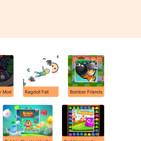
ky Mod
Ragdoll Fall
Bomber Friends