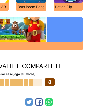
r 3D
Bots Boom Bang
Potion Flip
VALIE E COMPARTILHE
liar esse jogo (10 votos):
8