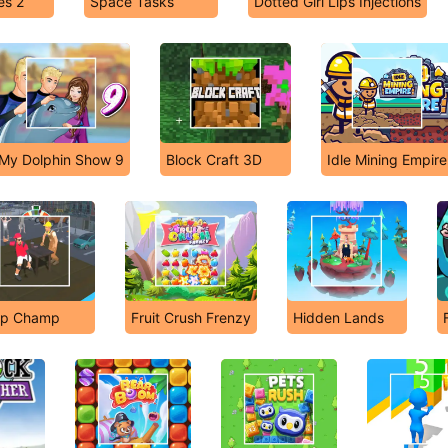
es 2
Space Tasks
Dotted Girl Lips Injections
My Dolphin Show 9
Block Craft 3D
Idle Mining Empire
ap Champ
Fruit Crush Frenzy
Hidden Lands