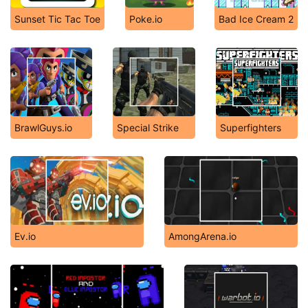
Sunset Tic Tac Toe
Poke.io
Bad Ice Cream 2
BrawlGuys.io
Special Strike
Superfighters
Ev.io
AmongArena.io