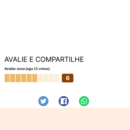
AVALIE E COMPARTILHE
Avaliar esse jogo (3 votos):
6