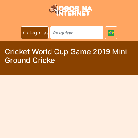
Categorias
Cricket World Cup Game 2019 Mini
Ground Cricke