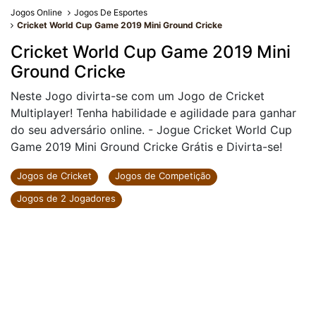
Jogos Online
Jogos De Esportes
Cricket World Cup Game 2019 Mini Ground Cricke
Cricket World Cup Game 2019 Mini
Ground Cricke
Neste Jogo divirta-se com um Jogo de Cricket
Multiplayer! Tenha habilidade e agilidade para ganhar
do seu adversário online. - Jogue Cricket World Cup
Game 2019 Mini Ground Cricke Grátis e Divirta-se!
Jogos de Cricket
Jogos de Competição
Jogos de 2 Jogadores