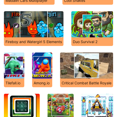
Madalin Cars Multiplayer
Cool Snakes
Fireboy and Watergirl 5 Elements
Duo Survival 2
Tilefall.io
Among.io
Critical Combat Battle Royale