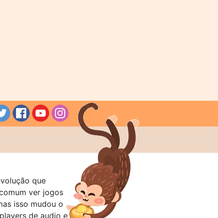
evolução que
a comum ver jogos
mas isso mudou o
layers de audio e