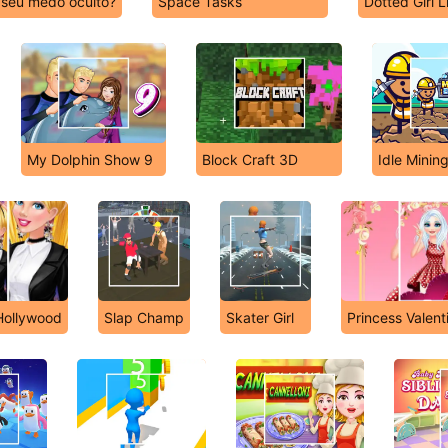
 seu medo oculto?
Space Tasks
Dotted Girl L
My Dolphin Show 9
Block Craft 3D
Idle Minin
 Hollywood
Slap Champ
Skater Girl
Princess Valent