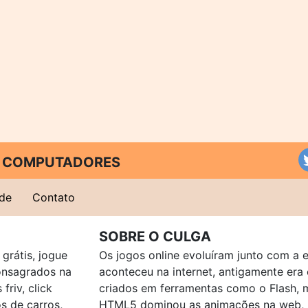
 E COMPUTADORES
ade
Contato
SOBRE O CULGA
grátis, jogue
Os jogos online evoluíram junto com a 
consagrados na
aconteceu na internet, antigamente er
friv, click
criados em ferramentas como o Flash, 
os de carros,
HTML5 dominou as animações na web, p