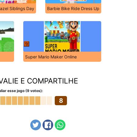
azel Siblings Day
Barbie Bike Ride Dress Up
Super Mario Maker Online
VALIE E COMPARTILHE
liar esse jogo (9 votos):
8