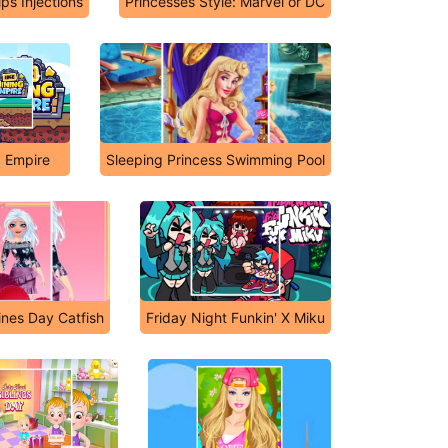
ips Injections
Princesses Style: Marvel or DC
g Empire
Sleeping Princess Swimming Pool
ines Day Catfish
Friday Night Funkin' X Miku