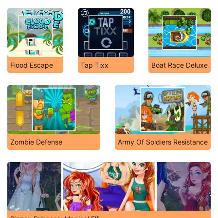
Flood Escape
Tap Tixx
Boat Race Deluxe
Zombie Defense
Army Of Soldiers Resistance