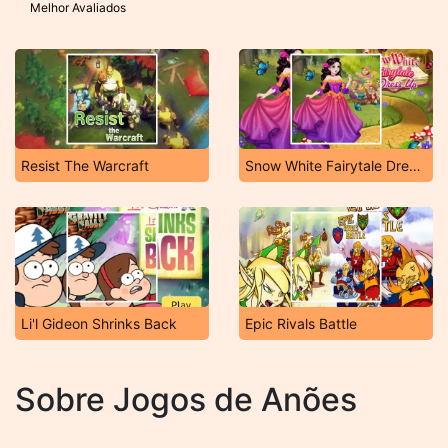
Melhor Avaliados
Resist The Warcraft
Snow White Fairytale Dress Up
Li'l Gideon Shrinks Back
Epic Rivals Battle
Sobre Jogos de Anões