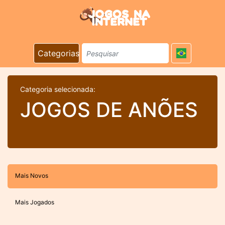
Categorias
Categoria selecionada:
JOGOS DE ANÕES
Mais Novos
Mais Jogados