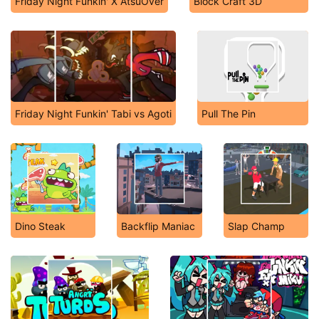
Friday Night Funkin' X AtsuOver
Block Craft 3D
Friday Night Funkin' Tabi vs Agoti
Pull The Pin
Dino Steak
Backflip Maniac
Slap Champ