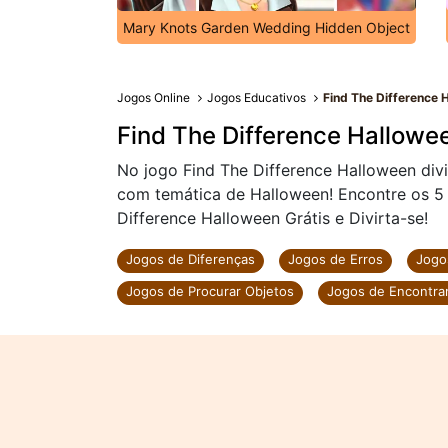
Mary Knots Garden Wedding Hidden Object
Jogos Online
Jogos Educativos
Find The Difference 
Find The Difference Hallowe
No jogo Find The Difference Halloween div
com temática de Halloween! Encontre os 5 
Difference Halloween Grátis e Divirta-se!
Jogos de Diferenças
Jogos de Erros
Jogo
Jogos de Procurar Objetos
Jogos de Encontra