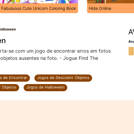
Fabuluous Cute Unicorn Coloring Book
Hide Online
Halloween
A
en
Ava
irta-se com um jogo de encontrar erros em fotos
objetos ausentes na foto. - Jogue Find The
s de Encontrar
Jogos de Descobrir Objetos
r Objetos
Jogos de Halloween