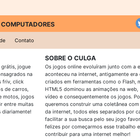
 E COMPUTADORES
ade
Contato
SOBRE O CULGA
grátis, jogue
Os jogos online evoluíram junto com a 
consagrados na
aconteceu na internet, antigamente er
friv, click
criados em ferramentas como o Flash, 
os de carros,
HTML5 dominou as animações na web, p
e motos, jogos
vídeo e consequentemente os jogos. Po
ir entre muitas
queremos construir uma coletânea com
 diariamente!
da internet, todos eles separados por c
facilitar a sua busca pelo seu jogo favo
felizes por começarmos esse trabalho 
contribuir para uma internet melhor!