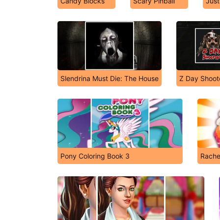
Candy Blocks
Scary Pinball
Just
Slendrina Must Die: The House
Z Day Shoot
Pony Coloring Book 3
Rache