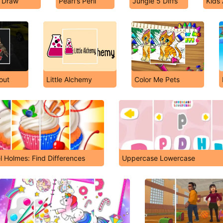
 Draw
Pearl's Peril
Jungle 5 Diffs
Kids
out
Little Alchemy
Color Me Pets
l Holmes: Find Differences
Uppercase Lowercase