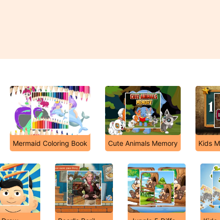
Mermaid Coloring Book
Cute Animals Memory
Kids M