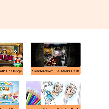
ath Challenge
Slenderclown: Be Afraid Of It!