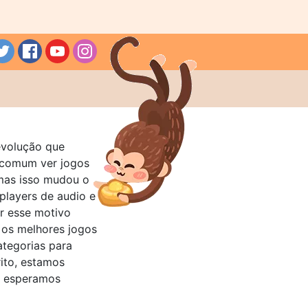
evolução que
a comum ver jogos
mas isso mudou o
layers de audio e
r esse motivo
 os melhores jogos
ategorias para
rito, estamos
e esperamos