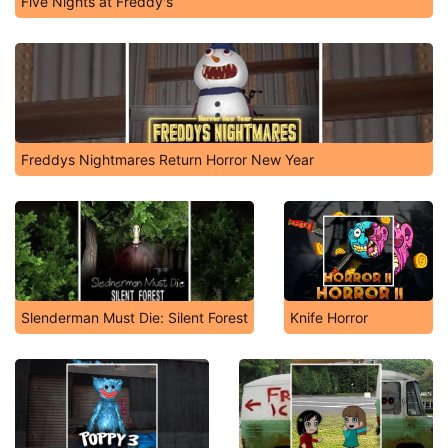
Five Nights at Freddy's
Freddys Nightmares Return Horror New Year
Slenderman Must Die: Silent Forest
Knife Horror