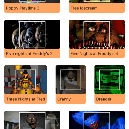
Poppy Playtime 3
Free Icecream
Five nights at Freddy's 2
Five Nights at Freddy's 4
Three Nights at Fred
Granny
Dreader