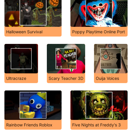
Halloween Survival
Poppy Playtime Online Port
Ultracraze
Scary Teacher 3D
Ouija Voices
Rainbow Friends Roblox
Five Nights at Freddy's 3