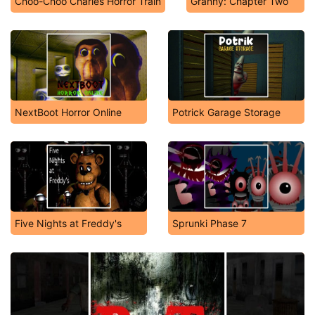
Choo-Choo Charles Horror Train
Granny: Chapter Two
NextBoot Horror Online
Potrick Garage Storage
Five Nights at Freddy's
Sprunki Phase 7