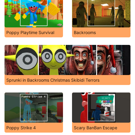
Poppy Playtime Survival
Backrooms
Sprunki in Backrooms Christmas Skibidi Terrors
Poppy Strike 4
Scary BanBan Escape