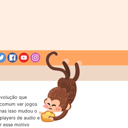
evolução que
a comum ver jogos
mas isso mudou o
layers de audio e
r esse motivo