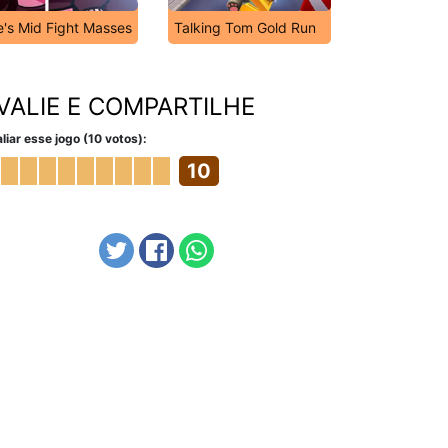
e's Mid Fight Masses
Talking Tom Gold Run
VALIE E COMPARTILHE
liar esse jogo (10 votos):
10