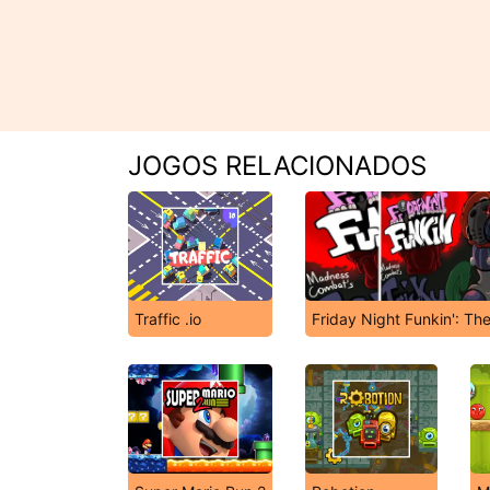
JOGOS RELACIONADOS
Traffic .io
Friday Night Funkin': Th