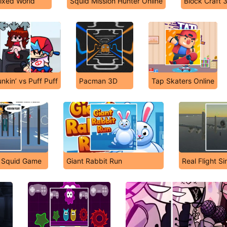
ixed World
Squid Mission Hunter Online
Block Craft 
nkin’ vs Puff Puff
Pacman 3D
Tap Skaters Online
n Squid Game
Giant Rabbit Run
Real Flight Si