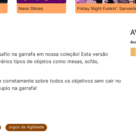
Neon Slimes
Friday Night Funkin': Sarvent
A
Ava
safio na garrafa em nossa coleção! Esta versão
vários tipos de objetos como mesas, sofás,
e corretamente sobre todos os objetivos sem cair no
plo na garrafa!
Jogos de Agilidade