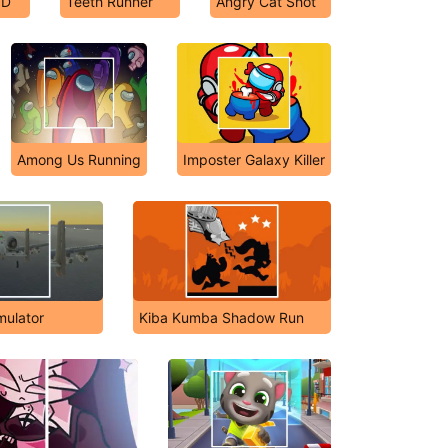
3D
Teeth Runner
Angry Cat Shot
Among Us Running
Imposter Galaxy Killer
mulator
Kiba Kumba Shadow Run