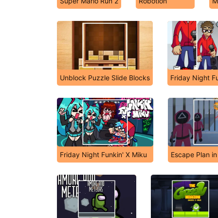
Super Mario Run 2
Robotion
M
Unblock Puzzle Slide Blocks
Friday Night Fu
Friday Night Funkin' X Miku
Escape Plan i