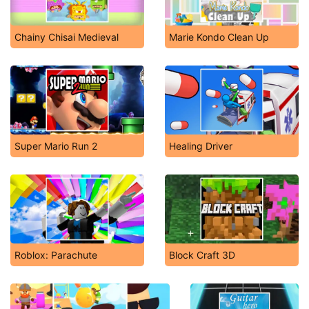
Chainy Chisai Medieval
Marie Kondo Clean Up
Super Mario Run 2
Healing Driver
Roblox: Parachute
Block Craft 3D