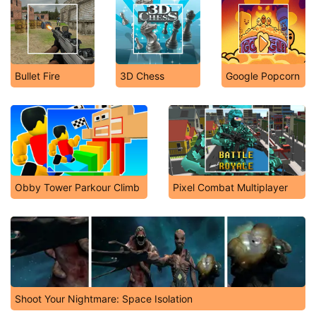
Bullet Fire
3D Chess
Google Popcorn
Obby Tower Parkour Climb
Pixel Combat Multiplayer
Shoot Your Nightmare: Space Isolation