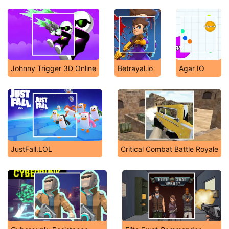
Johnny Trigger 3D Online
Betrayal.io
Agar IO
JustFall.LOL
Critical Combat Battle Royale