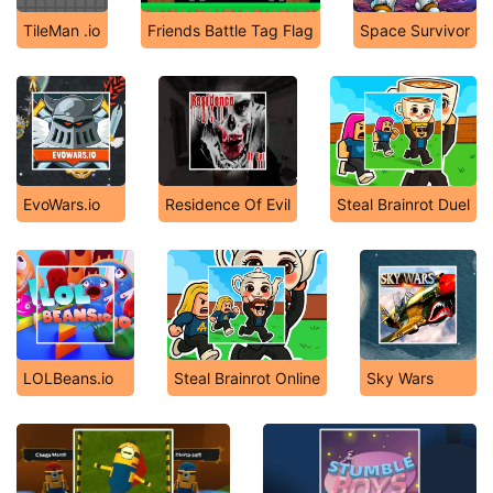
TileMan .io
Friends Battle Tag Flag
Space Survivor
EvoWars.io
Residence Of Evil
Steal Brainrot Duel
LOLBeans.io
Steal Brainrot Online
Sky Wars