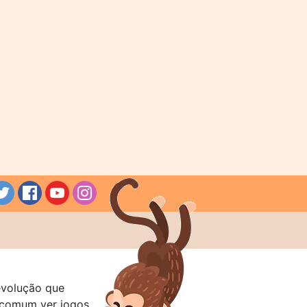
evolução que
a comum ver jogos