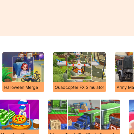
Halloween Merge
Quadcopter FX Simulator
Army Mac