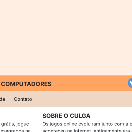
 E COMPUTADORES
ade
Contato
SOBRE O CULGA
grátis, jogue
Os jogos online evoluíram junto com a 
consagrados na
aconteceu na internet, antigamente er