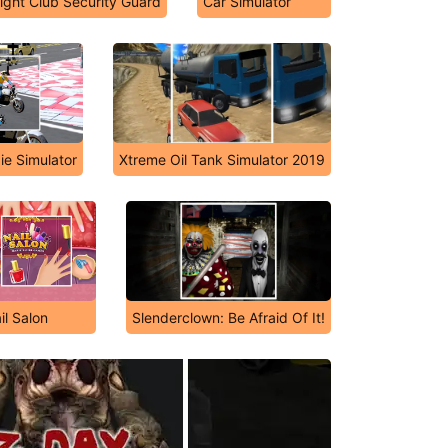
ight Club Security Guard
Car Simulator
e Simulator
Xtreme Oil Tank Simulator 2019
il Salon
Slenderclown: Be Afraid Of It!