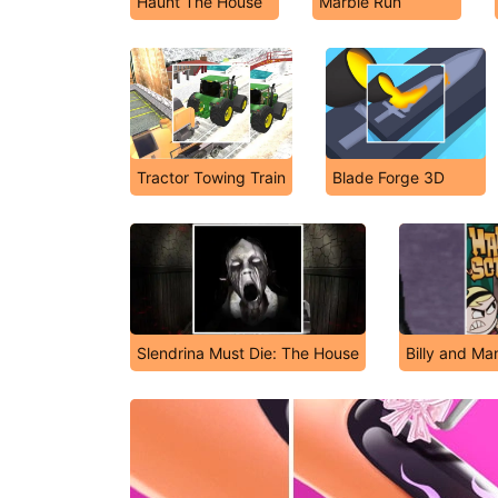
Haunt The House
Marble Run
Tractor Towing Train
Blade Forge 3D
Slendrina Must Die: The House
Billy and M