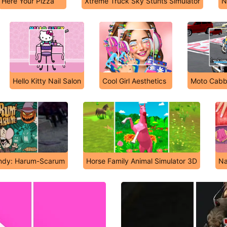
Here Your Pizza
Xtreme Truck Sky Stunts Simulator
N
Hello Kitty Nail Salon
Cool Girl Aesthetics
Moto Cabbi
andy: Harum-Scarum
Horse Family Animal Simulator 3D
Na