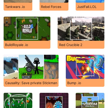
Tankwars .io
Rebel Forces
JustFall.LOL
BuildRoyale .io
Red Crucible 2
Causality: Save private Stickman
Bump .io