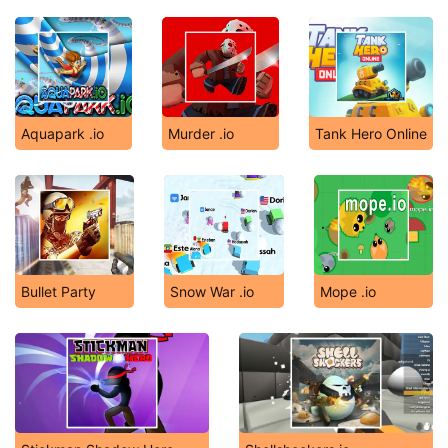
Aquapark .io
Murder .io
Tank Hero Online
Bullet Party
Snow War .io
Mope .io