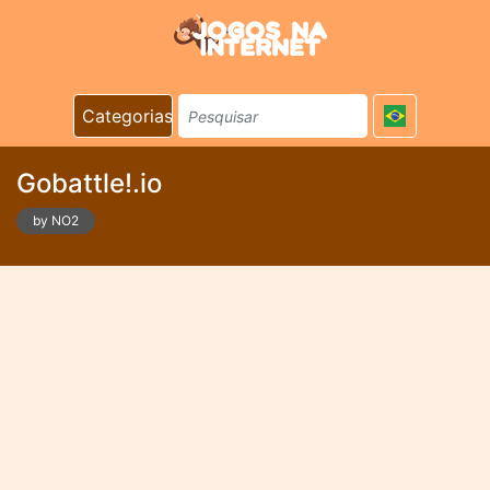
Categorias
Gobattle!.io
by NO2