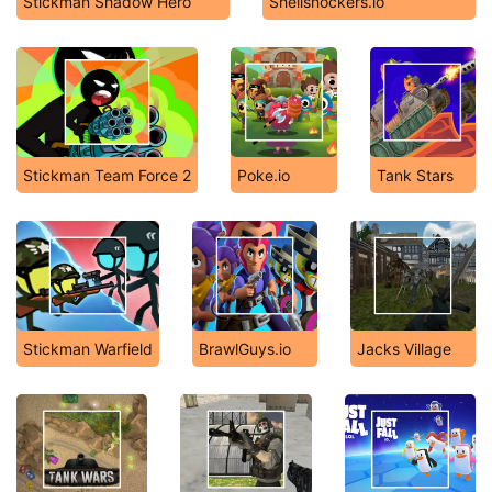
Stickman Shadow Hero
Shellshockers.io
Stickman Team Force 2
Poke.io
Tank Stars
Stickman Warfield
BrawlGuys.io
Jacks Village