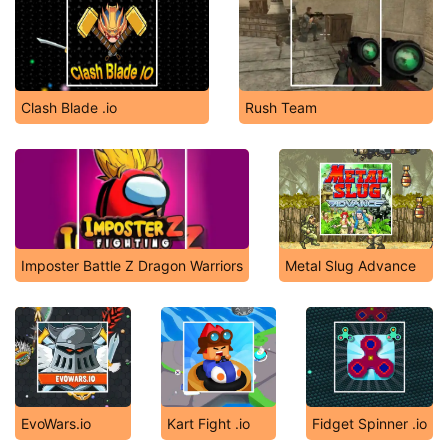
Clash Blade .io
Rush Team
Imposter Battle Z Dragon Warriors
Metal Slug Advance
EvoWars.io
Kart Fight .io
Fidget Spinner .io