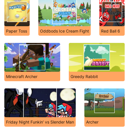
Paper Toss
Oddbods Ice Cream Fight
Red Ball 6
Minecraft Archer
Greedy Rabbit
Friday Night Funkin' vs Slender Man
Archer