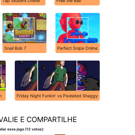
Tap Skaters Online
Free the Ball
Snail Bob 7
Perfect Snipe Online
n
Friday Night Funkin' vs Pixelated Shaggy
VALIE E COMPARTILHE
liar esse jogo (12 votos):