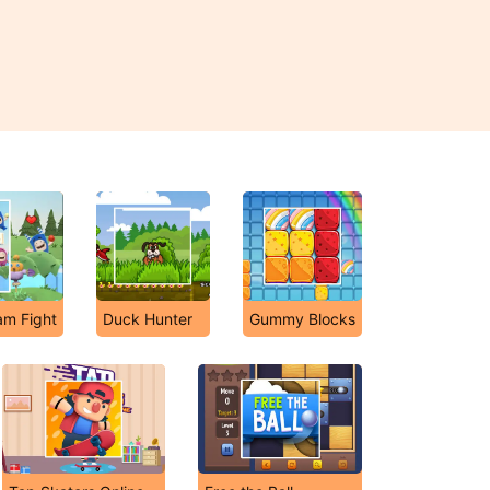
am Fight
Duck Hunter
Gummy Blocks