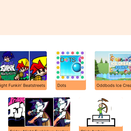
ight Funkin’ Beatstreets
Dots
Oddbods Ice Cre