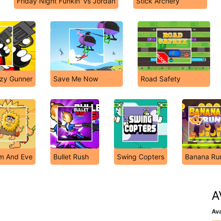
Friday Night Funkin' vs Jordan
Stick Archery
zy Gunner
Save Me Now
Road Safety
m And Eve
Bullet Rush
Swing Copters
Banana Ru
A
Ava