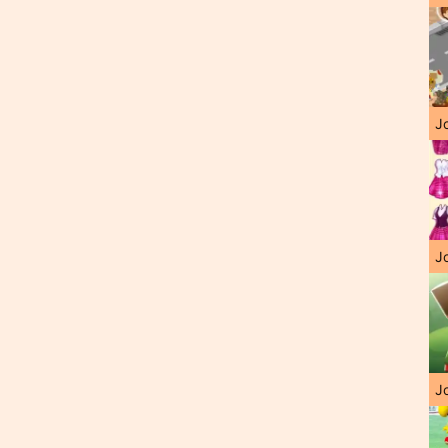
J
Jo
Jo