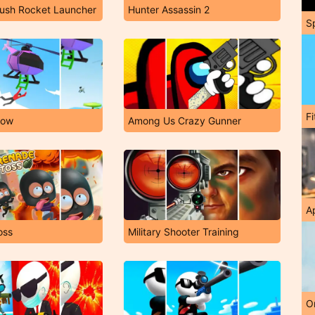
Rush Rocket Launcher
Hunter Assassin 2
S
F
Now
Among Us Crazy Gunner
A
oss
Military Shooter Training
O