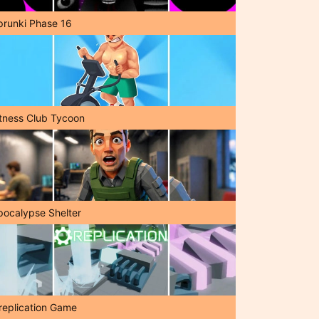
prunki Phase 16
itness Club Tycoon
pocalypse Shelter
replication Game