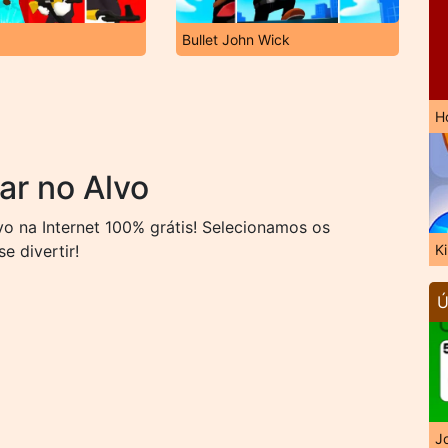
Bullet John Wick
H
ar no Alvo
o na Internet 100% grátis! Selecionamos os
e divertir!
K
Ú
J