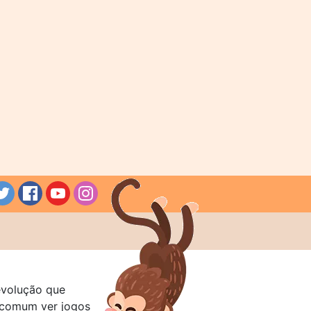
evolução que
a comum ver jogos