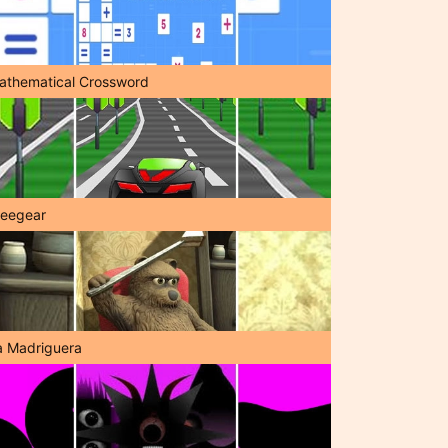
athematical Crossword
reegear
a Madriguera