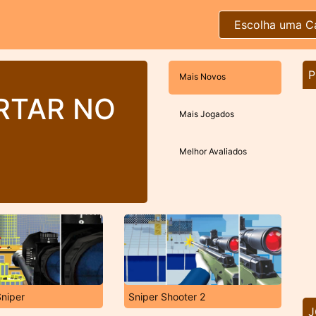
Escolha uma C
P
Mais Novos
RTAR NO
Mais Jogados
Melhor Avaliados
niper
Sniper Shooter 2
J