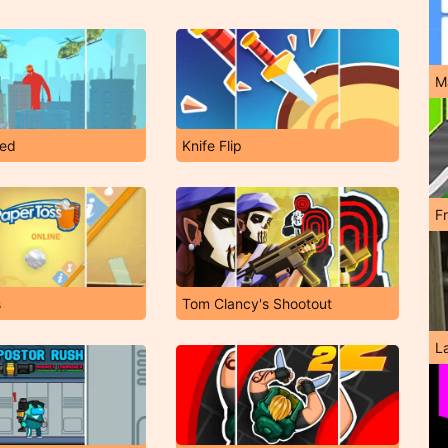
M
ted
Knife Flip
F
s
Tom Clancy's Shootout
L