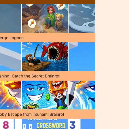
erge Lagoon
shing: Catch the Secret Brainrot
bby Escape from Tsunami Brainrot