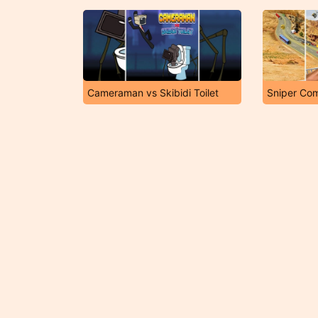
Cameraman vs Skibidi Toilet
Sniper Co