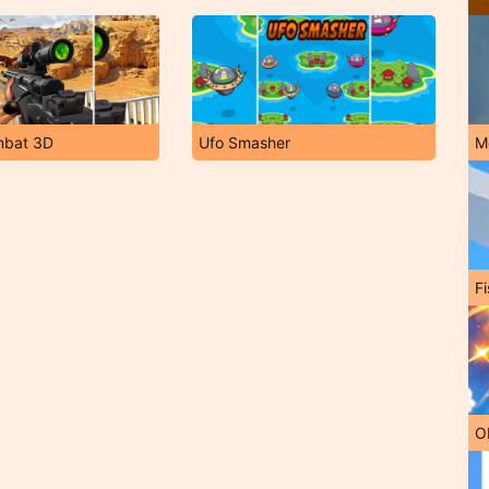
mbat 3D
Ufo Smasher
M
Fi
O