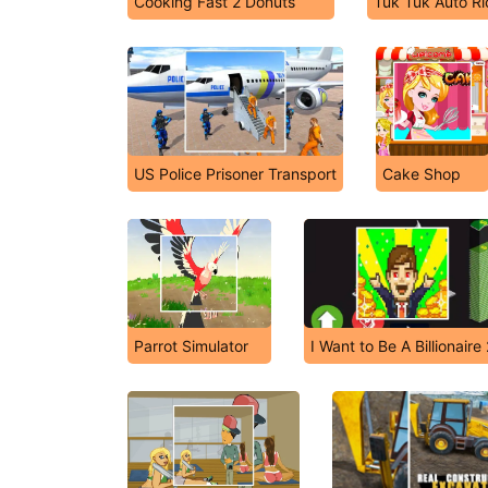
Cooking Fast 2 Donuts
Tuk Tuk Auto R
US Police Prisoner Transport
Cake Shop
Parrot Simulator
I Want to Be A Billionaire 