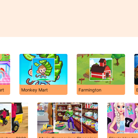
rt
Monkey Mart
Farmington