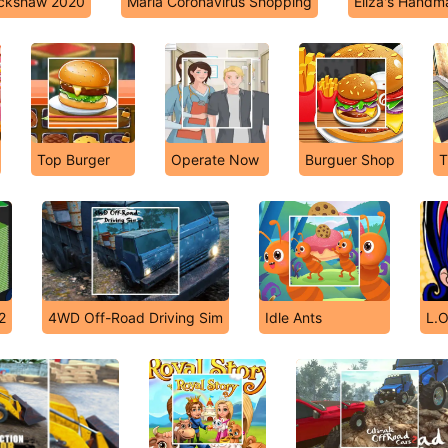
ickshaw 2020
Maria Coronavirus Shopping
Eliza's Handm
Top Burger
Operate Now
Burguer Shop
T
2
4WD Off-Road Driving Sim
Idle Ants
L.O