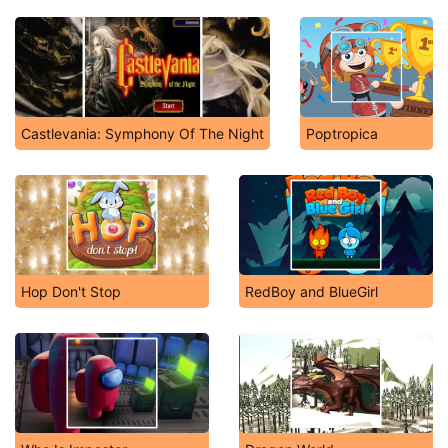
Castlevania: Symphony Of The Night
Poptropica
Hop Don't Stop
RedBoy and BlueGirl