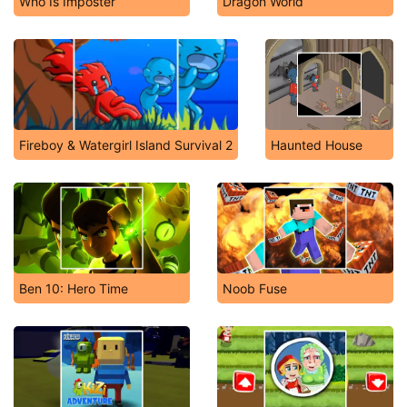
Who Is Imposter
Dragon World
Fireboy & Watergirl Island Survival 2
Haunted House
Ben 10: Hero Time
Noob Fuse