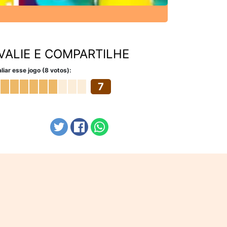
VALIE E COMPARTILHE
liar esse jogo (8 votos):
7