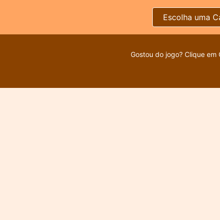
Escolha uma C
Gostou do jogo? Clique em 