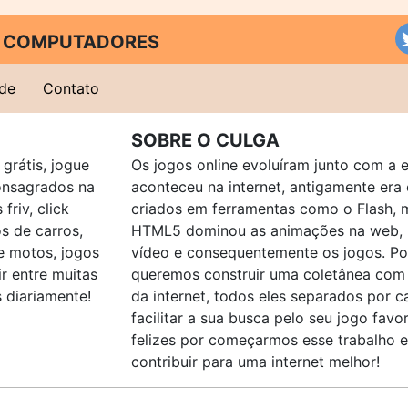
 E COMPUTADORES
ade
Contato
SOBRE O CULGA
grátis, jogue
Os jogos online evoluíram junto com a 
consagrados na
aconteceu na internet, antigamente er
friv, click
criados em ferramentas como o Flash, 
os de carros,
HTML5 dominou as animações na web, p
e motos, jogos
vídeo e consequentemente os jogos. Po
ir entre muitas
queremos construir uma coletânea com
 diariamente!
da internet, todos eles separados por c
facilitar a sua busca pelo seu jogo favo
felizes por começarmos esse trabalho 
contribuir para uma internet melhor!