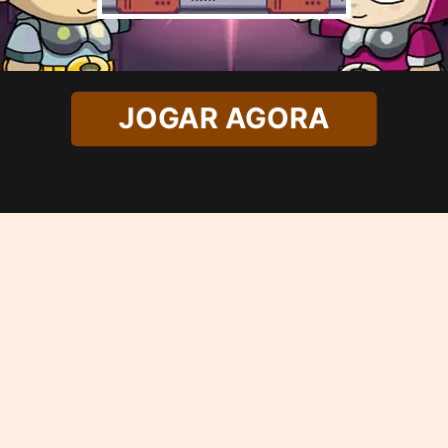
JOGAR AGORA