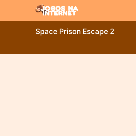
Space Prison Escape 2