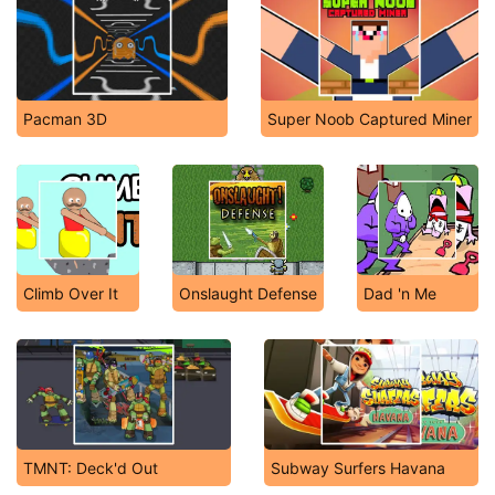
Pacman 3D
Super Noob Captured Miner
Climb Over It
Onslaught Defense
Dad 'n Me
TMNT: Deck'd Out
Subway Surfers Havana