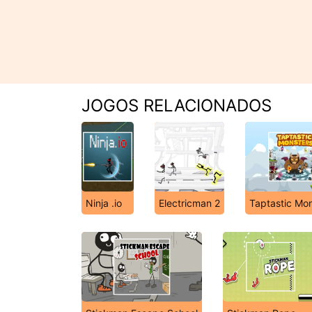
JOGOS RELACIONADOS
Ninja .io
Electricman 2
Taptastic Mo