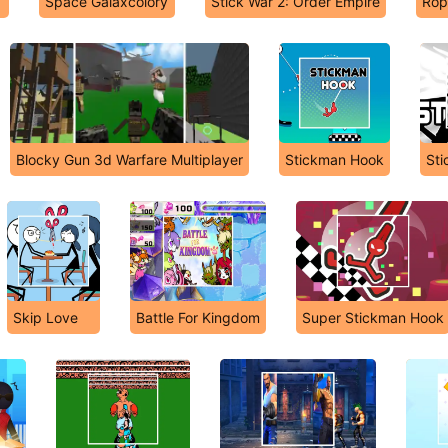
Space Galaxcolory
Stick War 2: Order Empire
Rop
Blocky Gun 3d Warfare Multiplayer
Stickman Hook
Sti
Skip Love
Battle For Kingdom
Super Stickman Hook