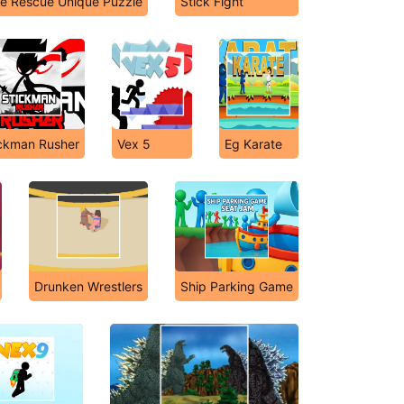
e Rescue Unique Puzzle
Stick Fight
ckman Rusher
Vex 5
Eg Karate
Drunken Wrestlers
Ship Parking Game