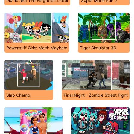
Plume and The Forgotten Letter
Super Mario Run 2
Powerpuff Girls: Mech Mayhem
Tiger Simulator 3D
Slap Champ
Final Night - Zombie Street Fight