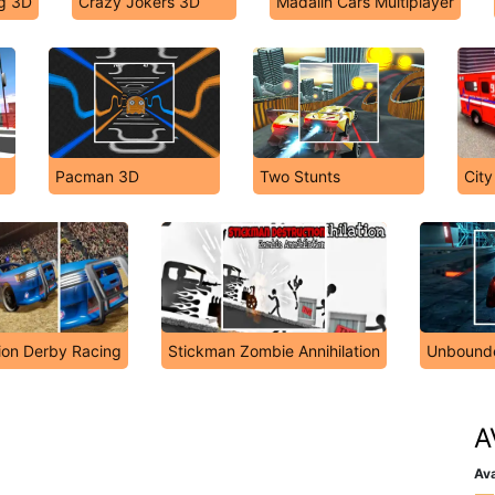
g 3D
Crazy Jokers 3D
Madalin Cars Multiplayer
Pacman 3D
Two Stunts
City
ion Derby Racing
Stickman Zombie Annihilation
Unbound
A
Ava