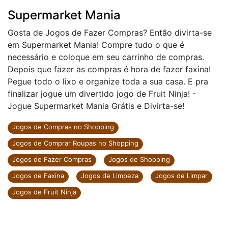
Supermarket Mania
Gosta de Jogos de Fazer Compras? Então divirta-se
em Supermarket Mania! Compre tudo o que é
necessário e coloque em seu carrinho de compras.
Depois que fazer as compras é hora de fazer faxina!
Pegue todo o lixo e organize toda a sua casa. E pra
finalizar jogue um divertido jogo de Fruit Ninja! -
Jogue Supermarket Mania Grátis e Divirta-se!
Jogos de Compras no Shopping
Jogos de Comprar Roupas no Shopping
Jogos de Fazer Compras
Jogos de Shopping
Jogos de Faxina
Jogos de Limpeza
Jogos de Limpar
Jogos de Fruit Ninja