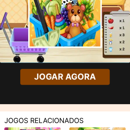
JOGAR AGORA
JOGOS RELACIONADOS