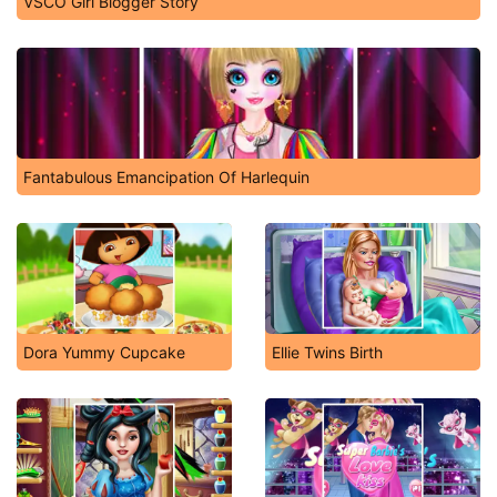
VSCO Girl Blogger Story
Fantabulous Emancipation Of Harlequin
Dora Yummy Cupcake
Ellie Twins Birth