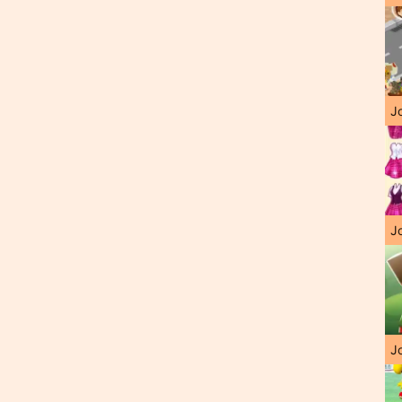
J
Jo
Jo