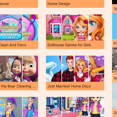
eover
Home Design
S
F
Clean And Deco
Dollhouse Games for Girls
A
Masha and the Bear Cleaning Game
Just Married! Home Deco
O