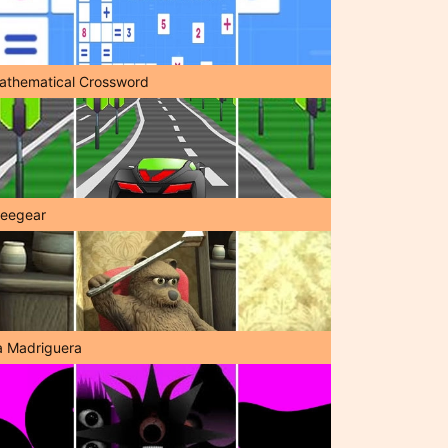
athematical Crossword
reegear
a Madriguera