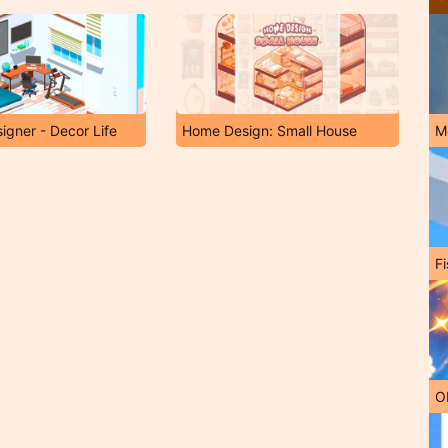
signer - Decor Life
Home Design: Small House
M
Fi
O