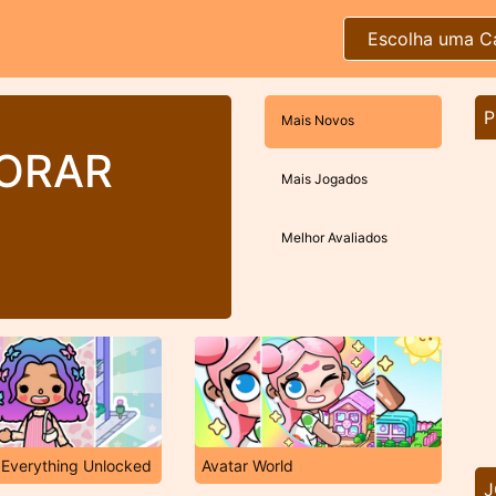
Escolha uma C
P
Mais Novos
ORAR
Mais Jogados
Melhor Avaliados
 Everything Unlocked
Avatar World
J