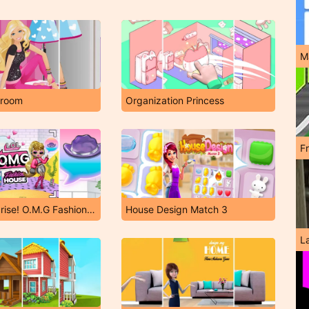
M
droom
Organization Princess
F
L.O.L. Surprise! O.M.G Fashion House
House Design Match 3
L