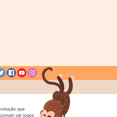
evolução que
a comum ver jogos