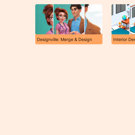
Designville: Merge & Design
Interior De