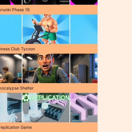
prunki Phase 16
itness Club Tycoon
pocalypse Shelter
replication Game