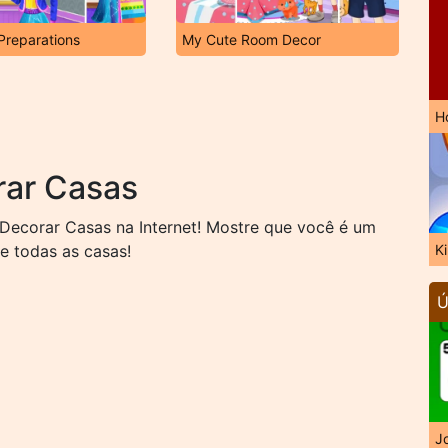
Preparations
My Cute Room Decor
H
rar Casas
Decorar Casas na Internet! Mostre que você é um
e todas as casas!
K
Ú
J