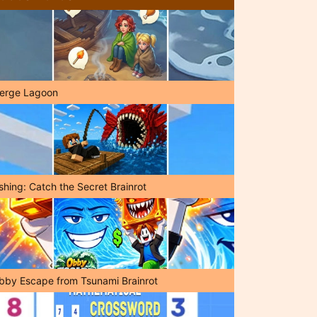
erge Lagoon
shing: Catch the Secret Brainrot
bby Escape from Tsunami Brainrot