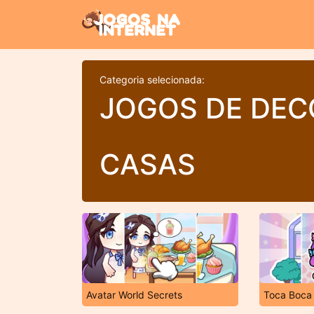
Categoria selecionada:
JOGOS DE DEC
CASAS
Avatar World Secrets
Toca Boca