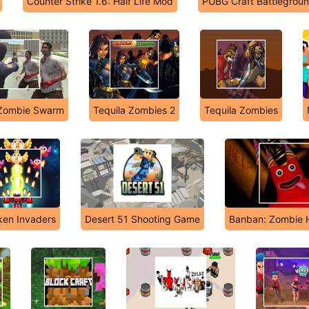
Counter Strike 1.6: Half Life Mod
PUBG Craft Battlegrou
Zombie Swarm
Tequila Zombies 2
Tequila Zombies
ken Invaders
Desert 51 Shooting Game
Banban: Zombie 