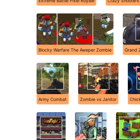
Extreme Battle Pixel Royale
Crazy Shooters
Blocky Warfare The Aweper Zombie
Grand 
Army Combat
Zombie vs Janitor
Chic