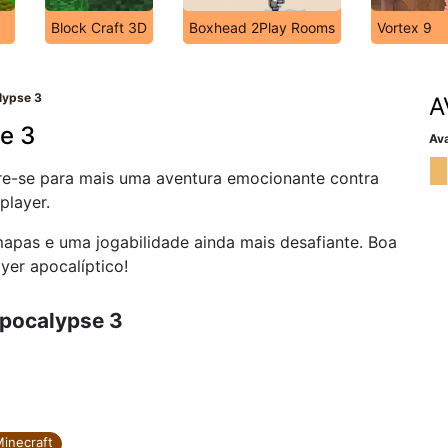
Block Craft 3D
Boxhead 2Play Rooms
Vortex 9
lypse 3
A
e 3
Ava
re-se para mais uma aventura emocionante contra
player.
apas e uma jogabilidade ainda mais desafiante. Boa
yer apocalíptico!
Apocalypse 3
Minecraft