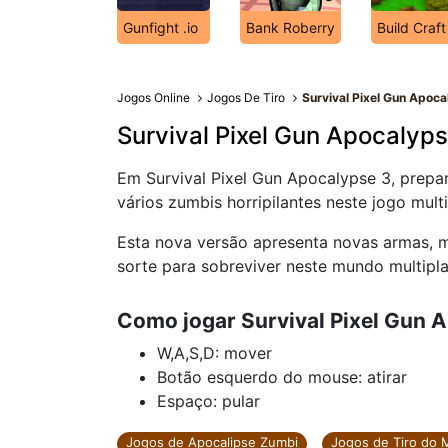
Gunfight .io
Bank Roberry
Build Craft
Jogos Online
Jogos De Tiro
Survival Pixel Gun Apoca
Survival Pixel Gun Apocalyps
Em Survival Pixel Gun Apocalypse 3, prepa
vários zumbis horripilantes neste jogo multi
Esta nova versão apresenta novas armas, m
sorte para sobreviver neste mundo multipla
Como jogar Survival Pixel Gun 
W,A,S,D: mover
Botão esquerdo do mouse: atirar
Espaço: pular
Jogos de Apocalipse Zumbi
Jogos de Tiro do 