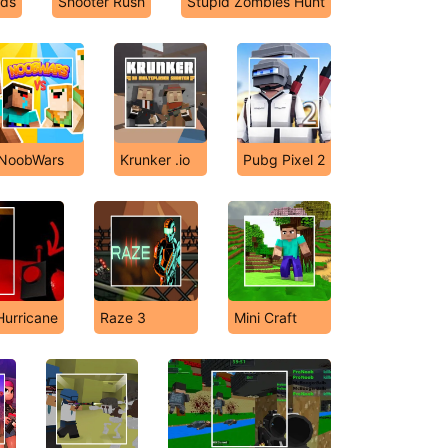
nds
Shooter Rush
Stupid Zombies Hunt
NoobWars
Krunker .io
Pubg Pixel 2
Hurricane
Raze 3
Mini Craft