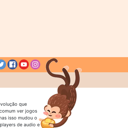
evolução que
a comum ver jogos
mas isso mudou o
layers de audio e