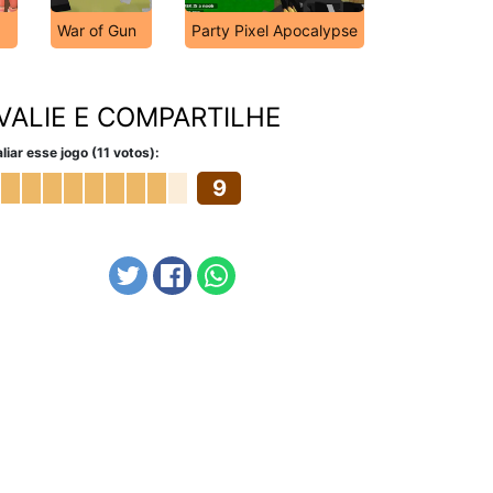
War of Gun
Party Pixel Apocalypse
VALIE E COMPARTILHE
liar esse jogo (11 votos):
9