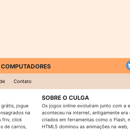
 E COMPUTADORES
ade
Contato
SOBRE O CULGA
grátis, jogue
Os jogos online evoluíram junto com a 
consagrados na
aconteceu na internet, antigamente er
friv, click
criados em ferramentas como o Flash, 
os de carros,
HTML5 dominou as animações na web, p