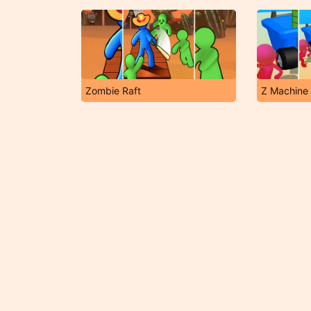
Zombie Raft
Z Machine