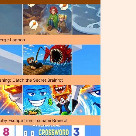
erge Lagoon
shing: Catch the Secret Brainrot
bby Escape from Tsunami Brainrot