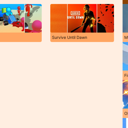
Survive Until Dawn
M
Fi
O