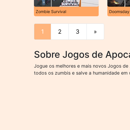
Zombie Survival
Doomsday
1
2
3
»
Fim
Sobre Jogos de Apoc
Jogue os melhores e mais novos Jogos de A
todos os zumbis e salve a humanidade em 