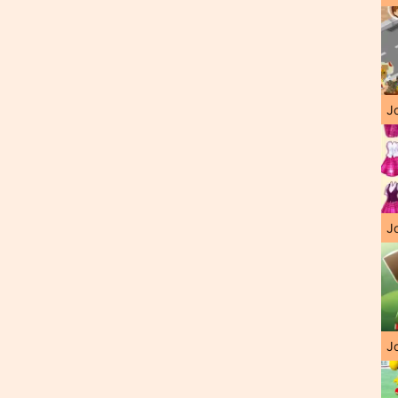
J
Jo
Jo