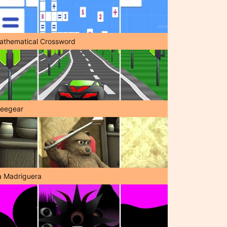
athematical Crossword
reegear
a Madriguera