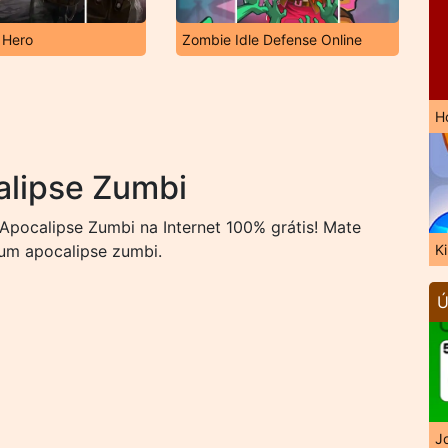
 Hero
Zombie Idle Defense Online
H
alipse Zumbi
pocalipse Zumbi na Internet 100% grátis! Mate
um apocalipse zumbi.
K
Ú
J