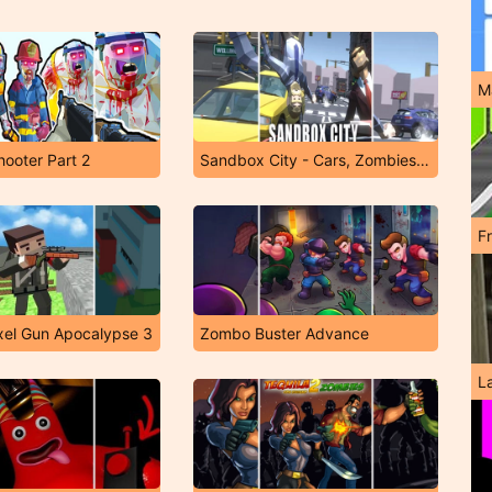
M
ooter Part 2
Sandbox City - Cars, Zombies, Ragdolls!
F
ixel Gun Apocalypse 3
Zombo Buster Advance
L