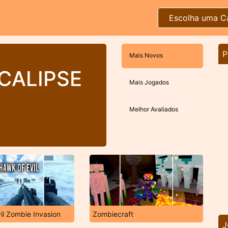
Escolha uma C
P
Mais Novos
CALIPSE
Mais Jogados
Melhor Avaliados
il Zombie Invasion
Zombiecraft
J