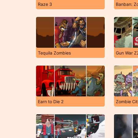
Raze 3
Banban: Z
Tequila Zombies
Gun War Z
Earn to Die 2
Zombie Cit