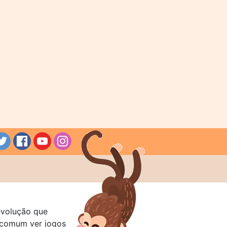
evolução que
a comum ver jogos