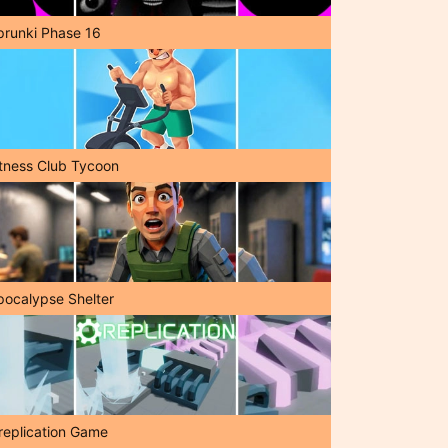
prunki Phase 16
itness Club Tycoon
pocalypse Shelter
replication Game