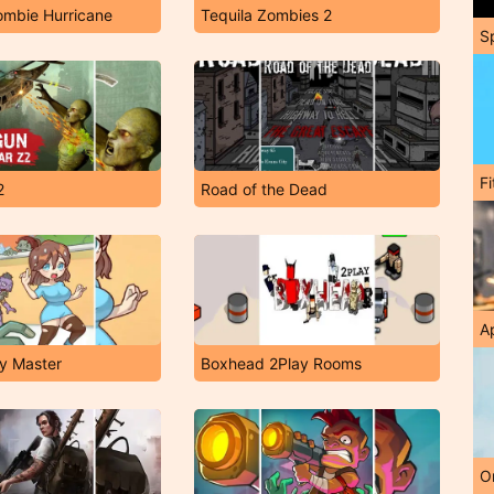
ombie Hurricane
Tequila Zombies 2
S
F
2
Road of the Dead
A
y Master
Boxhead 2Play Rooms
O