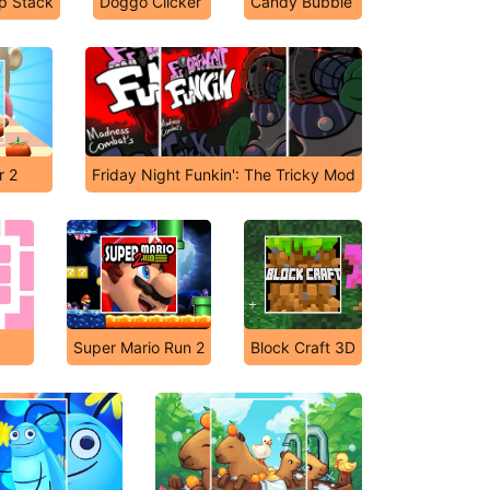
p Stack
Doggo Clicker
Candy Bubble
r 2
Friday Night Funkin': The Tricky Mod
Super Mario Run 2
Block Craft 3D