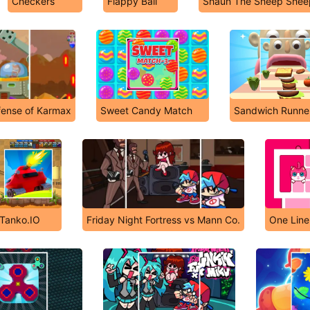
Checkers
Flappy Ball
Shaun The Sheep Shee
fense of Karmax
Sweet Candy Match
Sandwich Runne
Tanko.IO
Friday Night Fortress vs Mann Co.
One Line