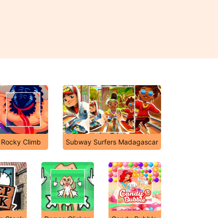
Rocky Climb
Subway Surfers Madagascar