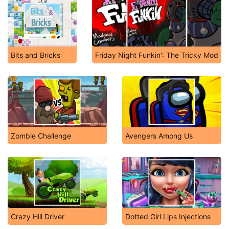
Bits and Bricks
Friday Night Funkin': The Tricky Mod
Zombie Challenge
Avengers Among Us
Crazy Hill Driver
Dotted Girl Lips Injections