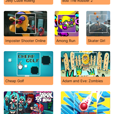
Jelly Cube Rolling
Bob The Robber 2
Imposter Shooter Online
Among Run
Skater Girl
Cheap Golf
Adam and Eve: Zombies