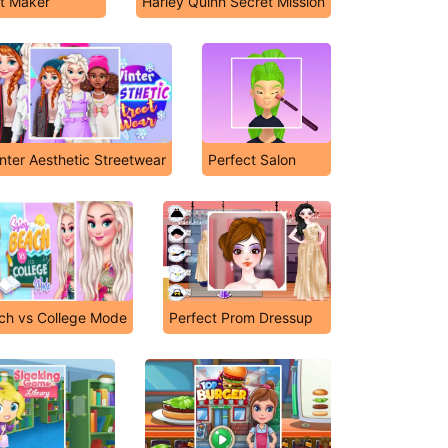
it Maker
Harley Quinn Secret Mission
nter Aesthetic Streetwear
Perfect Salon
ach vs College Mode
Perfect Prom Dressup