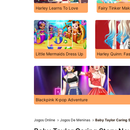
Harley Learns To Love
Fairy Tinker Ma
Little Mermaids Dress Up
Harley Quinn: Fas
Blackpink K-pop Adventure
Jogos Online
Jogos De Meninas
Baby Taylor Caring 