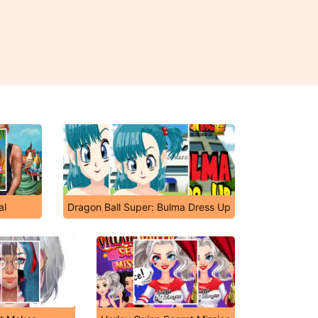
al
Dragon Ball Super: Bulma Dress Up