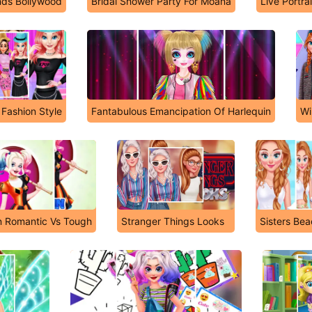
nds Bollywood
Bridal Shower Party For Moana
Live Portra
 Fashion Style
Fantabulous Emancipation Of Harlequin
Wi
n Romantic Vs Tough
Stranger Things Looks
Sisters Be