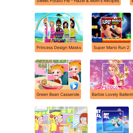
Sweet Potato Pie - Hazel & Mom's Recipes
Princess Design Masks
Super Mario Run 2
Green Bean Casserole
Barbie Lovely Balleri