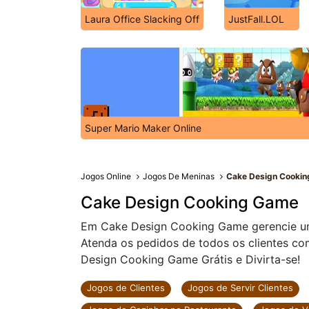
Laura Office Slacking Off
JustFall.LOL
Super Mario Maker Online
Jogos Online
Jogos De Meninas
Cake Design Cooki
Cake Design Cooking Game
Em Cake Design Cooking Game gerencie uma
Atenda os pedidos de todos os clientes co
Design Cooking Game Grátis e Divirta-se!
Jogos de Clientes
Jogos de Servir Clientes