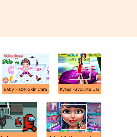
Baby Hazel Skin Care
Kylies Favourite Car