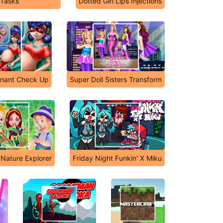
 Tasks
Dotted Girl Lips Injections
nant Check Up
Super Doll Sisters Transform
Nature Explorer
Friday Night Funkin' X Miku