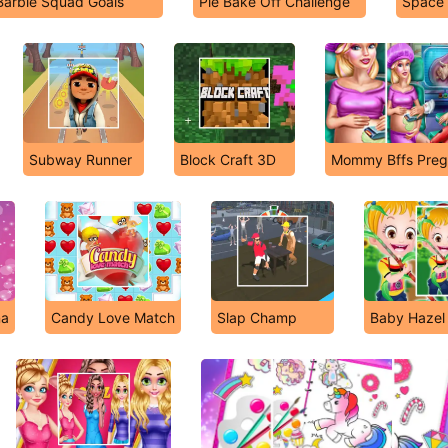
Barbie Squad Goals
Pie Bake Off Challenge
Space
Subway Runner
Block Craft 3D
Mommy Bffs Preg
na
Candy Love Match
Slap Champ
Baby Hazel 