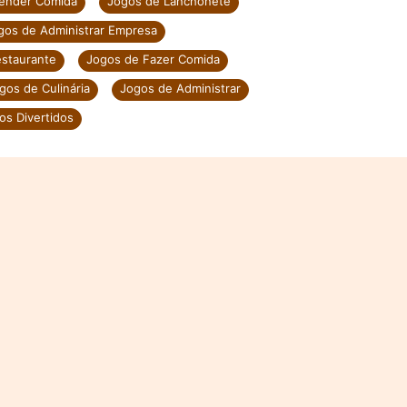
ender Comida
Jogos de Lanchonete
gos de Administrar Empresa
staurante
Jogos de Fazer Comida
gos de Culinária
Jogos de Administrar
os Divertidos