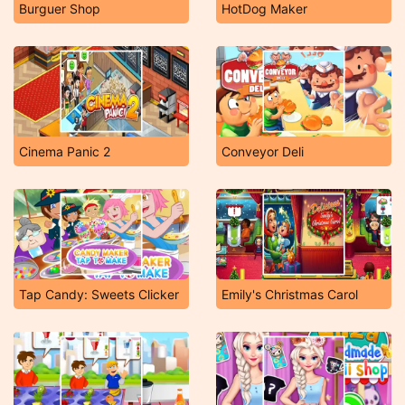
Burguer Shop
HotDog Maker
Cinema Panic 2
Conveyor Deli
Tap Candy: Sweets Clicker
Emily's Christmas Carol