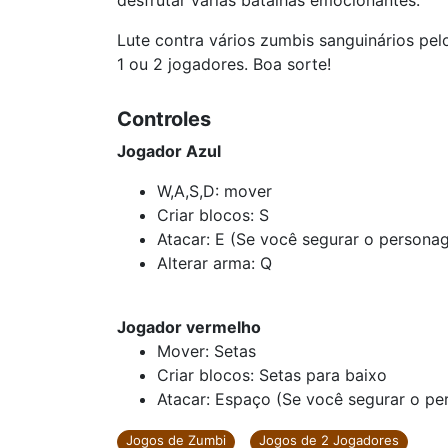
desfrutar várias batalhas emocionantes.
Lute contra vários zumbis sanguinários p
1 ou 2 jogadores. Boa sorte!
Controles
Jogador Azul
W,A,S,D: mover
Criar blocos: S
Atacar: E (Se você segurar o persona
Alterar arma: Q
Jogador vermelho
Mover: Setas
Criar blocos: Setas para baixo
Atacar: Espaço (Se você segurar o pe
Jogos de Zumbi
Jogos de 2 Jogadores