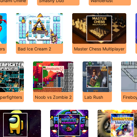
unami Online
Smashy Duo
Wanderlust
ers
Bad Ice Cream 2
Master Chess Multiplayer
perfighters
Noob vs Zombie 2
Lab Rush
Firebo