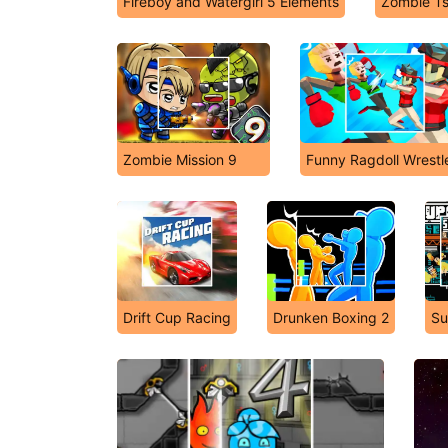
Fireboy and Watergirl 5 Elements
Zombie Ts
Zombie Mission 9
Funny Ragdoll Wrestl
Drift Cup Racing
Drunken Boxing 2
Su