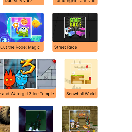
Duo Survival 2
Lamborghini Car Drift
Cut the Rope: Magic
Street Race
y and Watergirl 3 Ice Temple
Snowball World