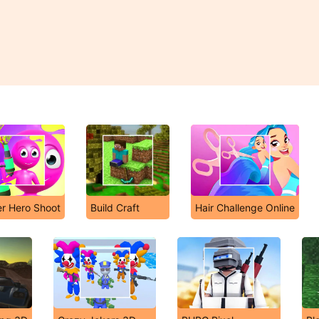
r Hero Shoot
Build Craft
Hair Challenge Online