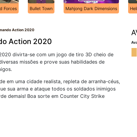
d Forces
Bullet Town
Mahjong Dark Dimensions
Hel
mmando Action 2020
A
do Action 2020
Ava
020 divirta-se com um jogo de tiro 3D cheio de
diversas missões e prove suas habilidades de
igos.
de em uma cidade realista, repleta de arranha-céus,
egue sua arma e ataque todos os soldados inimigos
arde demais! Boa sorte em Counter City Strike