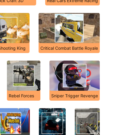
ock Craft 3D
Real Cars Extreme Racing
hooting King
Critical Combat Battle Royale
Rebel Forces
Sniper Trigger Revenge