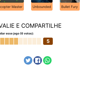
icopter Master
Unbounded
Bullet Fury
VALIE E COMPARTILHE
liar esse jogo (6 votos):
5