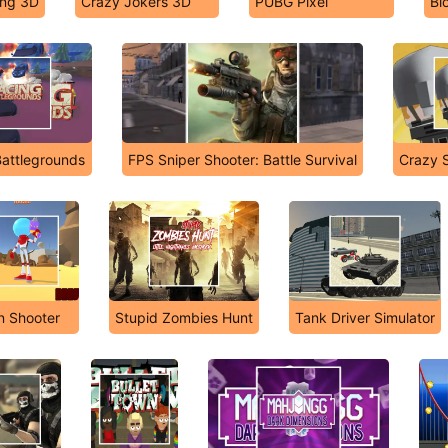
ing 3D
Crazy Jokers 3D
PUBG Pixel
Bl
Battlegrounds
FPS Sniper Shooter: Battle Survival
Crazy S
en Shooter
Stupid Zombies Hunt
Tank Driver Simulator