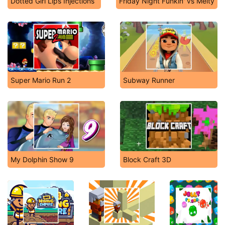
Dotted Girl Lips Injections
Friday Night Funkin' vs Melty
Super Mario Run 2
Subway Runner
My Dolphin Show 9
Block Craft 3D