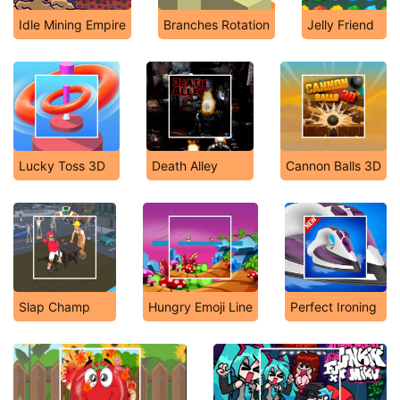
Idle Mining Empire
Branches Rotation
Jelly Friend
Lucky Toss 3D
Death Alley
Cannon Balls 3D
Slap Champ
Hungry Emoji Line
Perfect Ironing