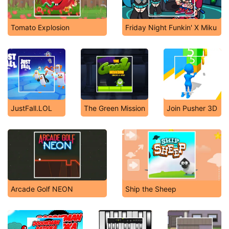
Tomato Explosion
Friday Night Funkin' X Miku
JustFall.LOL
The Green Mission
Join Pusher 3D
Arcade Golf NEON
Ship the Sheep