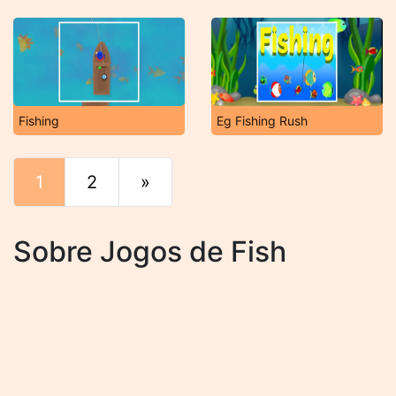
Fishing
Eg Fishing Rush
1
2
»
Fim
Sobre Jogos de Fish