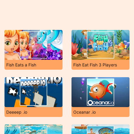
Fish Eats a Fish
Fish Eat Fish 3 Players
Deeeep .io
Oceanar .io