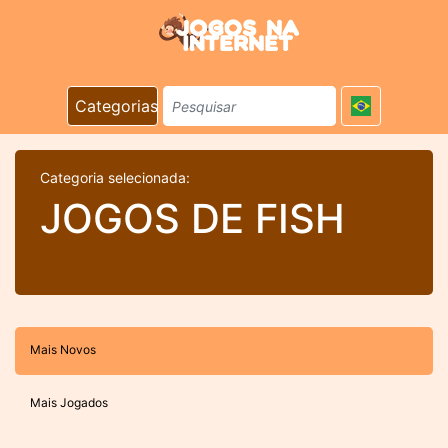
Categorias
Categoria selecionada:
JOGOS DE FISH
Mais Novos
Mais Jogados