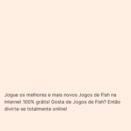
Jogue os melhores e mais novos Jogos de Fish na
Internet 100% grátis! Gosta de Jogos de Fish? Então
divirta-se totalmente online!