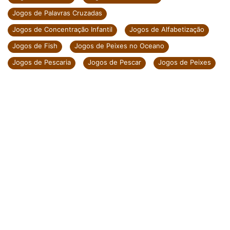
Jogos de Palavras Cruzadas
Jogos de Concentração Infantil
Jogos de Alfabetização
Jogos de Fish
Jogos de Peixes no Oceano
Jogos de Pescaria
Jogos de Pescar
Jogos de Peixes