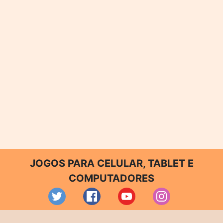
JOGOS PARA CELULAR, TABLET E
COMPUTADORES