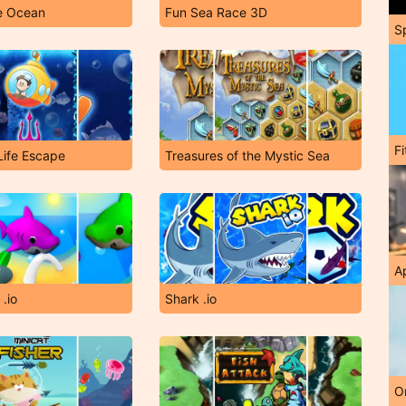
he Ocean
Fun Sea Race 3D
S
F
Life Escape
Treasures of the Mystic Sea
A
.io
Shark .io
O