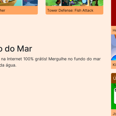
sher
Tower Defense: Fish Attack
H
o do Mar
na Internet 100% grátis! Mergulhe no fundo do mar
da água.
K
Ú
J