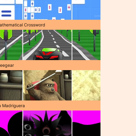
athematical Crossword
reegear
a Madriguera