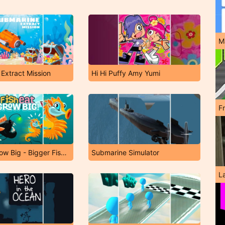
M
Extract Mission
Hi Hi Puffy Amy Yumi
F
Fish Eat Grow Big - Bigger Fish Game
Submarine Simulator
L