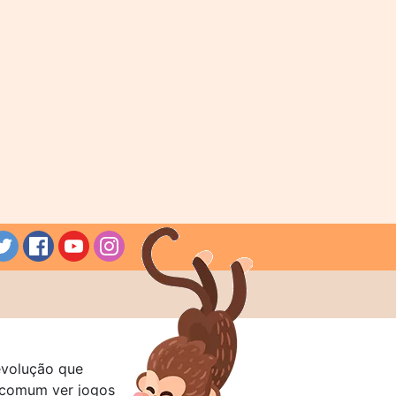
evolução que
a comum ver jogos