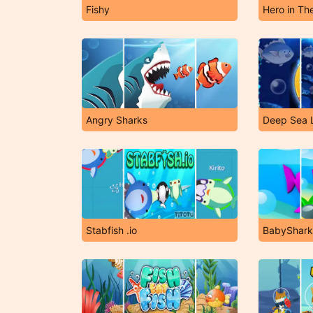
Fishy
Hero in T
Angry Sharks
Deep Sea 
Stabfish .io
BabyShark 