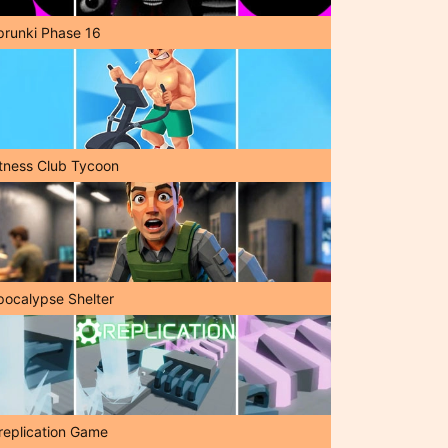
prunki Phase 16
itness Club Tycoon
pocalypse Shelter
replication Game