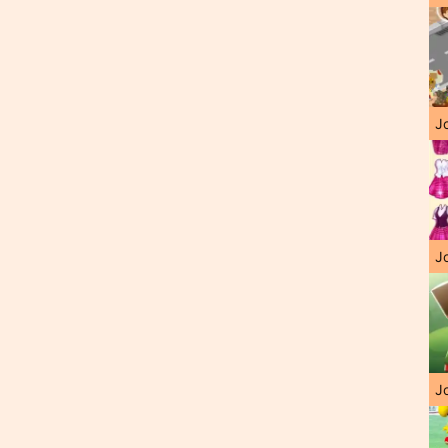
J
Jo
Jo