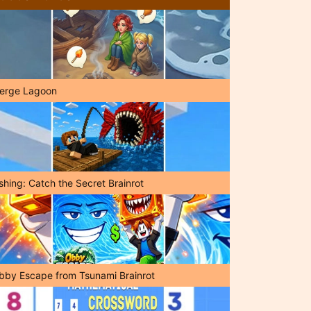
erge Lagoon
shing: Catch the Secret Brainrot
bby Escape from Tsunami Brainrot