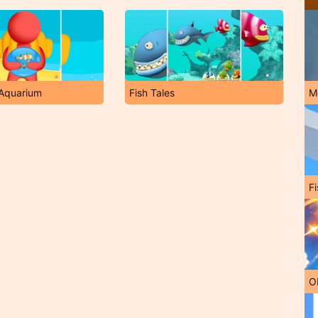
 Aquarium
Fish Tales
M
Fi
O