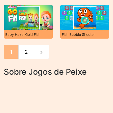
Baby Hazel Gold Fish
Fish Bubble Shooter
1
2
»
Fim
Sobre Jogos de Peixe