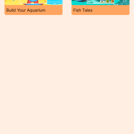
Build Your Aquarium
Fish Tales