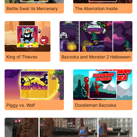
Battle Swat Vs Mercenary
The Aberration Inside
King of Thieves
Bazooka and Monster 2 Halloween
Piggy vs. Wolf
Doodieman Bazooka