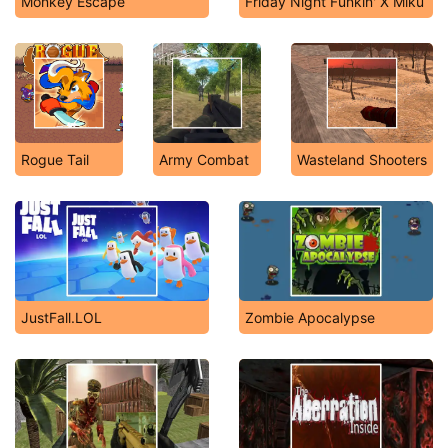
Monkey Escape
Friday Night Funkin' X Miku
Rogue Tail
Army Combat
Wasteland Shooters
JustFall.LOL
Zombie Apocalypse