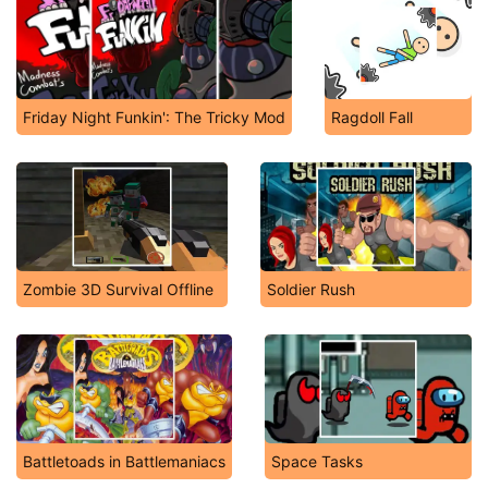
Friday Night Funkin': The Tricky Mod
Ragdoll Fall
Zombie 3D Survival Offline
Soldier Rush
Battletoads in Battlemaniacs
Space Tasks