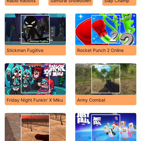
Rabid Rabbits
Samurai Showdown
Slap Champ
Stickman Fugitive
Rocket Punch 2 Online
Friday Night Funkin' X Miku
Army Combat