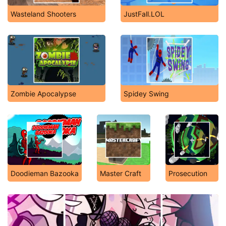
Wasteland Shooters
JustFall.LOL
Zombie Apocalypse
Spidey Swing
Doodieman Bazooka
Master Craft
Prosecution