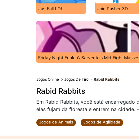
JustFall.LOL
Join Pusher 3D
Friday Night Funkin': Sarvente's Mid Fight Masse
Jogos Online
Jogos De Tiro
Rabid Rabbits
Rabid Rabbits
Em Rabid Rabbits, você está encarregado de
elas fujam da floresta e entrem na cidade. 
Jogos de Animais
Jogos de Agilidade