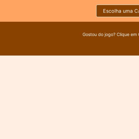
Escolha uma C
Gostou do jogo? Clique em 