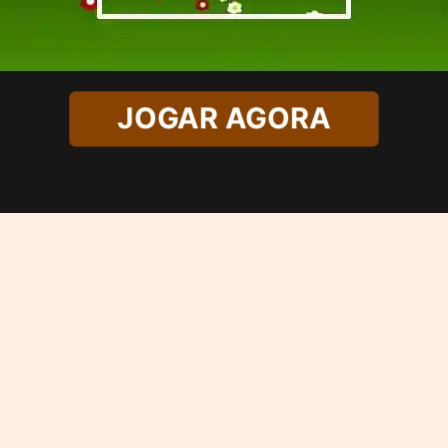
JOGAR AGORA