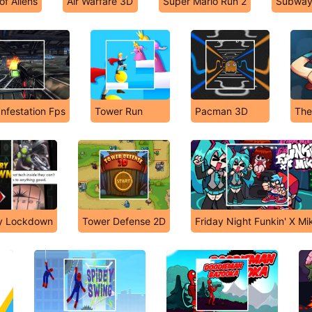
of Aliens
Air Warfare 3D
Super Mario Run 2
Subway
Infestation Fps
Tower Run
Pacman 3D
The
ry Lockdown
Tower Defense 2D
Friday Night Funkin' X Mi