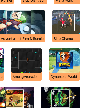
 Runner
Blob Giant 3D
Mafia Wars
 Adventure of Finn & Bonnie
Slap Champ
ku
AmongArena.io
Dynamons World