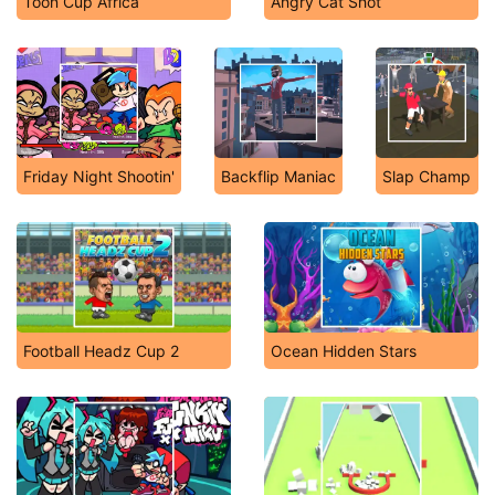
Toon Cup Africa
Angry Cat Shot
Friday Night Shootin'
Backflip Maniac
Slap Champ
Football Headz Cup 2
Ocean Hidden Stars