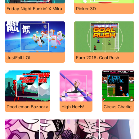
Friday Night Funkin' X Miku
Picker 3D
JustFall.LOL
Euro 2016: Goal Rush
Doodieman Bazooka
High Heels!
Circus Charlie