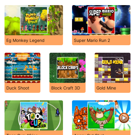
Eg Monkey Legend
Super Mario Run 2
Duck Shoot
Block Craft 3D
Gold Mine