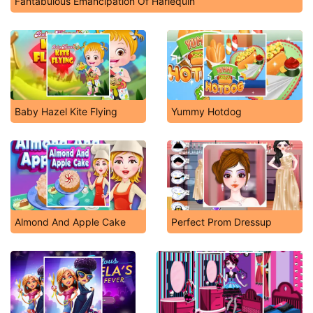
Fantabulous Emancipation Of Harlequin
Baby Hazel Kite Flying
Yummy Hotdog
Almond And Apple Cake
Perfect Prom Dressup