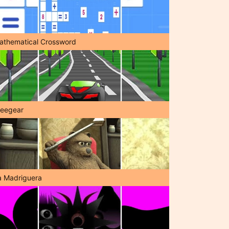
athematical Crossword
reegear
a Madriguera