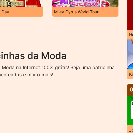
y Day
Miley Cyrus World Tour
H
cinhas da Moda
Moda na Internet 100% grátis! Seja uma patricinha
penteados e muito mais!
K
Ú
J