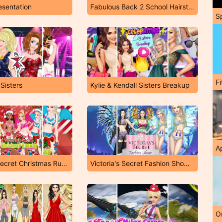
esentation
Fabulous Back 2 School Hairstyles
S
F
Sisters
Kylie & Kendall Sisters Breakup
A
Victoria's Secret Christmas Runway
Victoria's Secret Fashion Show NYC
O