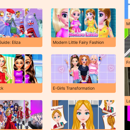
M
Guide: Eliza
Modern Little Fairy Fashion
F
ck
E-Girls Transformation
L