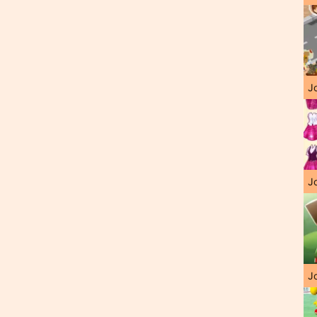
J
Jo
Jo