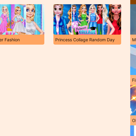
r Fashion
Princess Collage Random Day
M
Fi
O