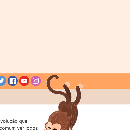
evolução que
a comum ver jogos