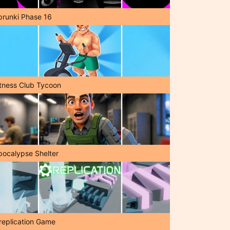
prunki Phase 16
itness Club Tycoon
pocalypse Shelter
replication Game