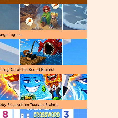
erge Lagoon
shing: Catch the Secret Brainrot
bby Escape from Tsunami Brainrot