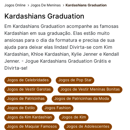
Jogos Online
Jogos De Meninas
Kardashians Graduation
Kardashians Graduation
Em Kardashians Graduation acompanhe as famosas
Kardashian em sua graduação. Elas estão muito
ansiosas para o dia da formatura e precisa de sua
ajuda para deixar elas lindas! Divirta-se com Kim
Kardashian, Khloe Kardashian, Kylie Jenner e Kendall
Jenner. - Jogue Kardashians Graduation Grátis e
Divirta-se!
Jogos de Celebridades
Jogos de Pop Star
Jogos de Vestir Garotas
Jogos de Vestir Meninas Bonitas
Jogos de Patricinhas
Jogos de Patricinhas da Moda
Jogos de Estilo
Jogos Fashion
Jogos da Kim Kardashian
Jogos de Kim
Jogos de Maquiar Famosos
Jogos de Adolescentes