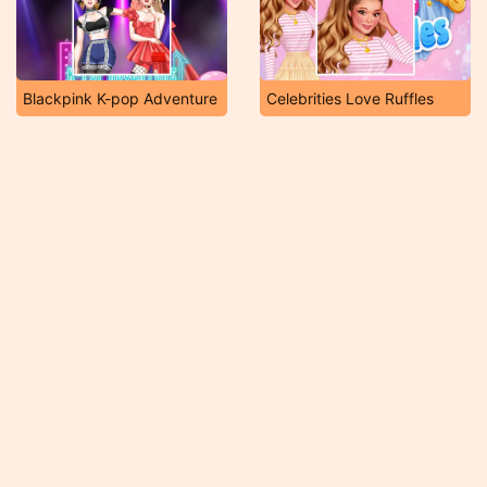
Blackpink K-pop Adventure
Celebrities Love Ruffles